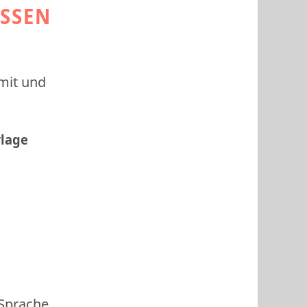
ESSEN
 mit und
rlage
 Sprache