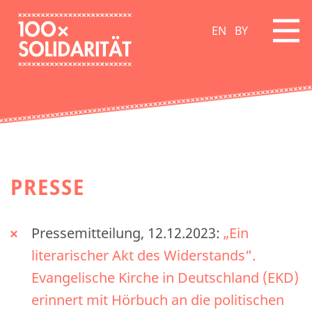
EN
BY
PRESSE
Pressemitteilung, 12.12.2023:
„Ein
literarischer Akt des Widerstands“.
Evangelische Kirche in Deutschland (EKD)
erinnert mit Hörbuch an die politischen