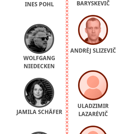
BARYSKEVIČ
INES POHL
ANDRĖJ SLIZEVIČ
WOLFGANG
NIEDECKEN
ULADZIMIR
JAMILA SCHÄFER
LAZARĖVIČ