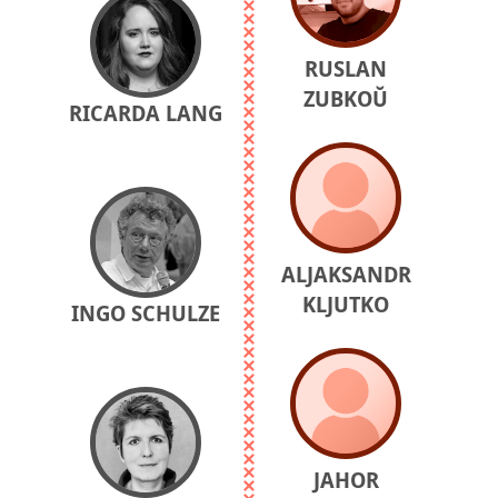
RUSLAN
ZUBKOŬ
RICARDA LANG
ALJAKSANDR
KLJUTKO
INGO SCHULZE
JAHOR