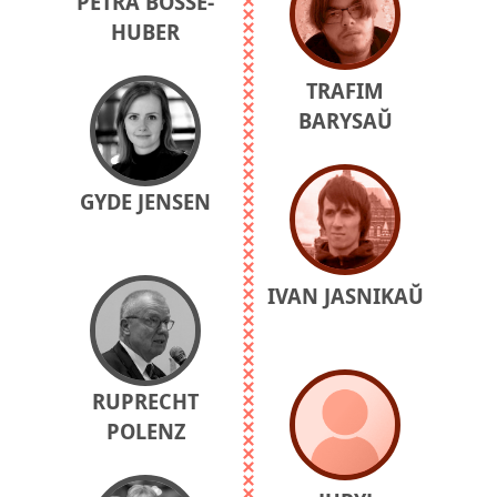
PETRA BOSSE-
HUBER
TRAFIM
BARYSAŬ
GYDE JENSEN
IVAN JASNIKAŬ
RUPRECHT
POLENZ