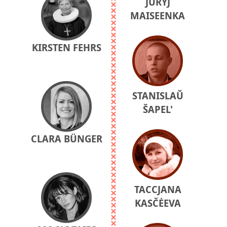
JURYJ
MAISEENKA
KIRSTEN FEHRS
STANISLAŬ
ŠAPEL'
CLARA BÜNGER
TACCJANA
KASČĖEVA