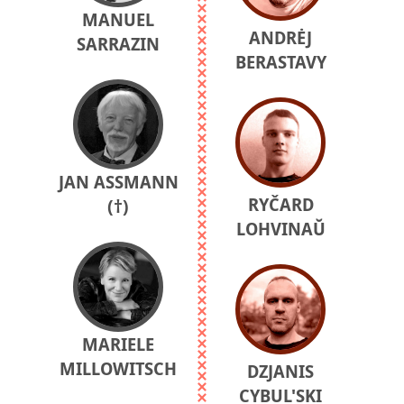
MANUEL
ANDRĖJ
SARRAZIN
BERASTAVY
JAN ASSMANN
RYČARD
(†)
LOHVINAŬ
MARIELE
MILLOWITSCH
DZJANIS
CYBUL'SKI