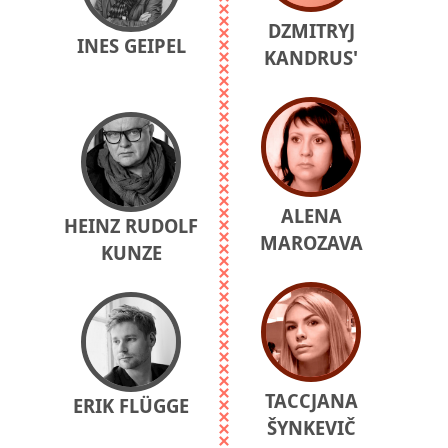
DZMITRYJ
INES GEIPEL
KANDRUS'
ALENA
HEINZ RUDOLF
MAROZAVA
KUNZE
TACCJANA
ERIK FLÜGGE
ŠYNKEVIČ