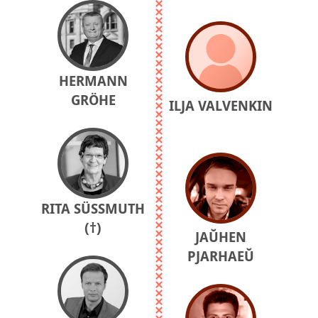
HERMANN
GRÖHE
ILJA VALVENKIN
RITA SÜSSMUTH (
†)
JAŬHEN
PJARHAEŬ