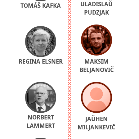
ULADISLAŬ
TOMÁŠ KAFKA
PUDZJAK
REGINA ELSNER
MAKSIM
BELJANOVIČ
NORBERT
JAŬHEN
LAMMERT
MILJANKEVIČ