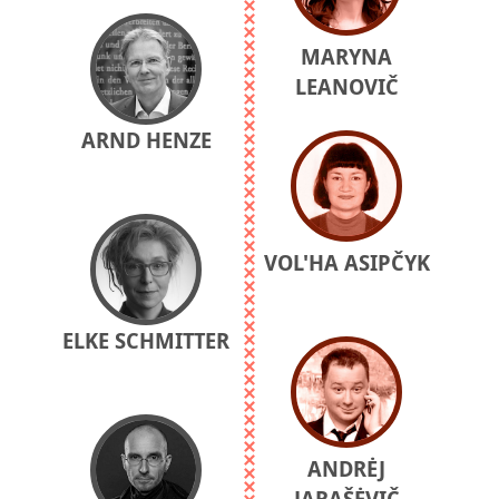
MARYNA
LEANOVIČ
ARND HENZE
VOL'HA ASIPČYK
ELKE SCHMITTER
ANDRĖJ
JARAŠĖVIČ