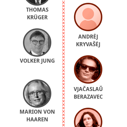
THOMAS
KRÜGER
ANDRĖJ
KRYVAŠĖJ
VOLKER JUNG
VJAČASLAŬ
BERAZAVEC
MARION VON
HAAREN