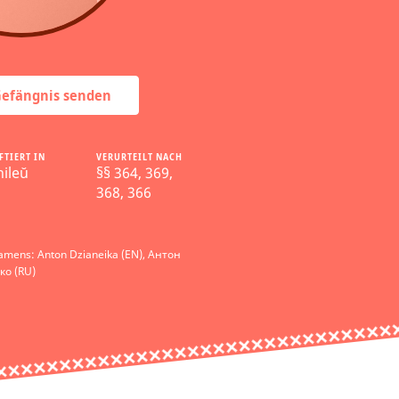
 Gefängnis senden
FTIERT IN
VERURTEILT NACH
ileŭ
§§ 364, 369,
368, 366
amens: Anton Dzianeika (EN), Антон
ко (RU)