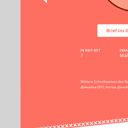
Brief ins
IN HAFT SEIT
INHA
?
Mah
Weitere Schreibweisen des N
Дзянэйка (BY), Антон Деней