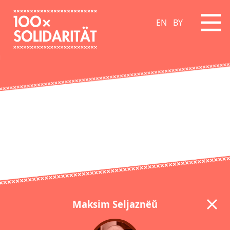
EN
BY
Maksim Seljaznёŭ