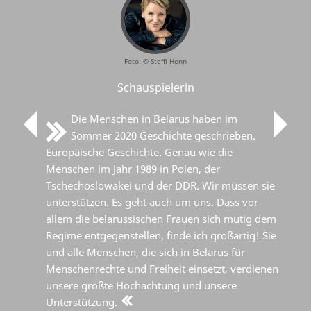
Foto: © Steffi Henn
Schauspielerin
Die Menschen in Belarus haben im
Sommer 2020 Geschichte geschrieben.
Europäische Geschichte. Genau wie die
Menschen im Jahr 1989 in Polen, der
Tschechoslowakei und der DDR. Wir müssen sie
unterstützen. Es geht auch um uns. Dass vor
allem die belarussischen Frauen sich mutig dem
Regime entgegenstellen, finde ich großartig! Sie
und alle Menschen, die sich in Belarus für
Menschenrechte und Freiheit einsetzt, verdienen
unsere größte Hochachtung und unsere
Unterstützung.