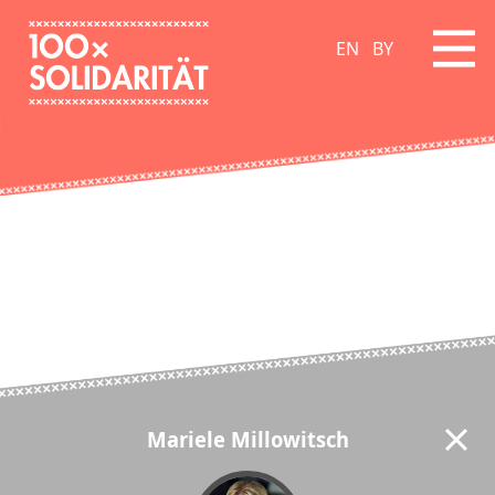
EN
BY
Mariele Millowitsch