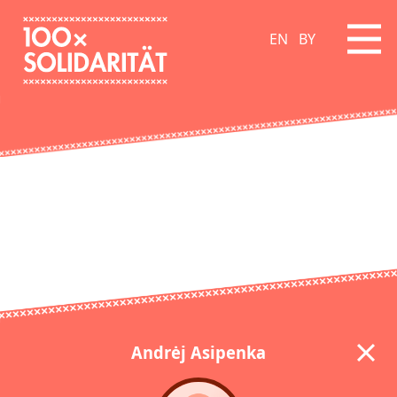
EN
BY
Andrėj Asipenka