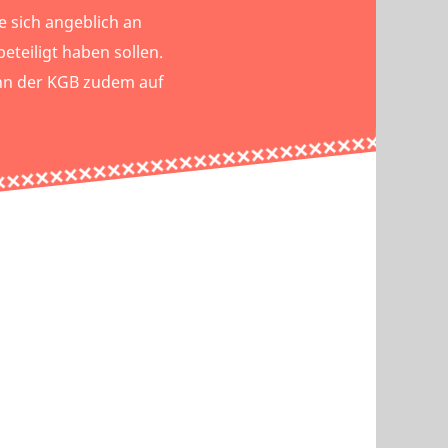
 sich angeblich an
beteiligt haben sollen.
ihn der KGB zudem auf