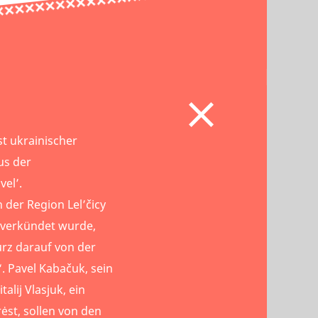
st ukrainischer
us der
el’.
der Region Lel’čicy
“ verkündet wurde,
urz darauf von der
. Pavel Kabačuk, sein
alij Vlasjuk, ein
ėst, sollen von den