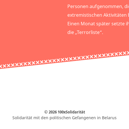
Personen aufgenommen, die
extremistischen Aktivitäten 
Einen Monat später setzte 
die „Terrorliste“.
© 2026 100xSolidarität
Solidarität mit den politischen Gefangenen in Belarus