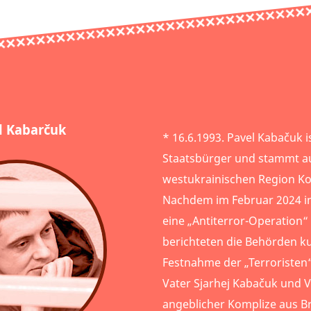
l Kabarčuk
* 16.6.1993. Pavel Kabačuk i
Staatsbürger und stammt a
westukrainischen Region Kov
Nachdem im Februar 2024 in 
eine „Antiterror-Operation
berichteten die Behörden k
Festnahme der „Terroristen“
Vater Sjarhej Kabačuk und Vit
angeblicher Komplize aus Br