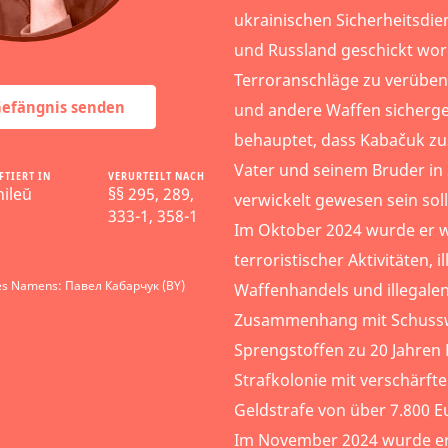
ukrainischen Sicherheitsdie
und Russland geschickt wor
Terroranschläge zu verüben.
 Gefängnis senden
und andere Waffen sicherges
behauptet, dass Kabačuk z
Vater und seinem Bruder in
FTIERT IN
VERURTEILT NACH
ileŭ
§§ 295, 289,
verwickelt gewesen sein soll
333-1, 358-1
Im Oktober 2024 wurde er 
terroristischer Aktivitäten, i
es Namens: Павел Кабарчук (BY)
Waffenhandels und illegale
Zusammenhang mit Schussw
Sprengstoffen zu 20 Jahren H
Strafkolonie mit verschärft
Geldstrafe von über 7.800 Eu
Im November 2024 wurde er 