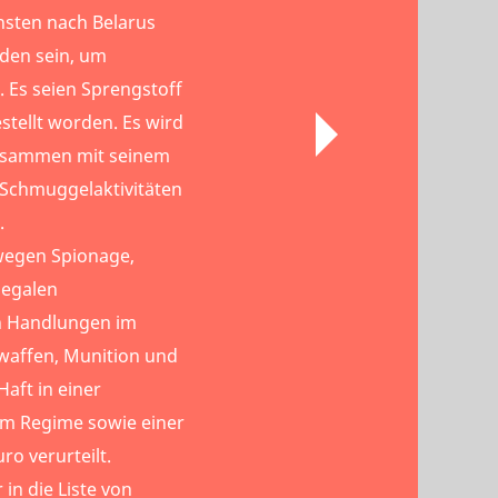
nsten nach Belarus
den sein, um
 Es seien Sprengstoff
tellt worden. Es wird
usammen mit seinem
 Schmuggelaktivitäten
.
wegen Spionage,
llegalen
n Handlungen im
affen, Munition und
aft in einer
em Regime sowie einer
ro verurteilt.
in die Liste von