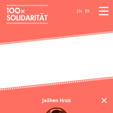
EN
BY
Jaŭhen Hruk