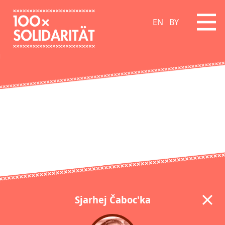
EN
BY
Sjarhej Čaboc'ka