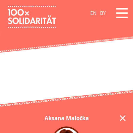
EN
BY
Aksana Maločka