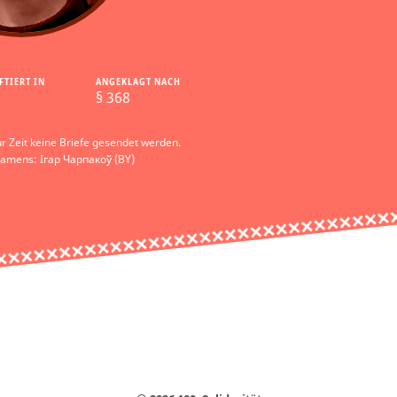
FTIERT IN
ANGEKLAGT NACH
§ 368
r Zeit keine Briefe gesendet werden.
Namens: Ігар Чарпакоў (BY)