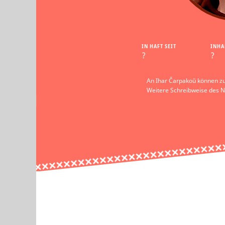
IN HAFT SEIT
INHA
?
?
An Ihar Čarpakoŭ können zu
Weitere Schreibweise des 