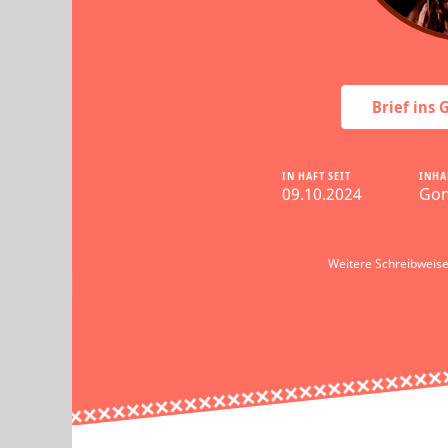
Brief ins
IN HAFT SEIT
INHA
09.10.2024
Go
Weitere Schreibweis