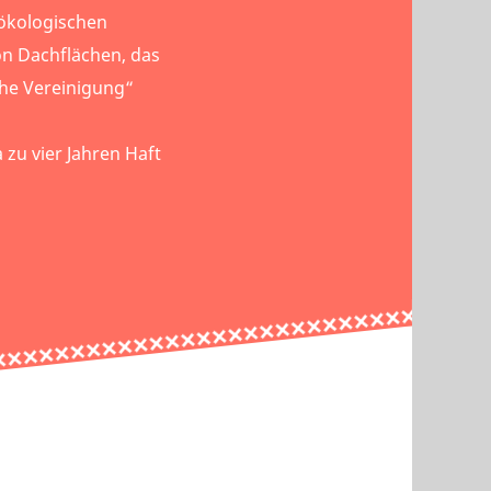
tökologischen
n Dachflächen, das
che Vereinigung“
zu vier Jahren Haft