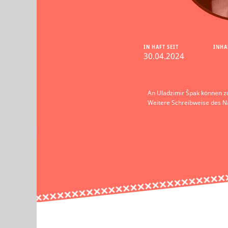
IN HAFT SEIT
INHA
30.04.2024
An Uladzimir Špak können zu
Weitere Schreibweise des 