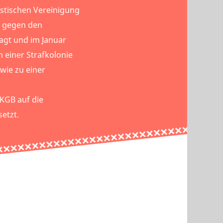
istischen Vereinigung
n gegen den
agt und im Januar
n einer Strafkolonie
wie zu einer
KGB auf die
etzt.