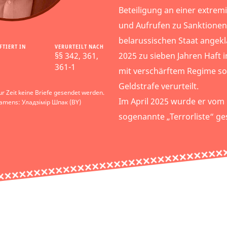
Beteiligung an einer extrem
und Aufrufen zu Sanktione
belarussischen Staat angekl
FTIERT IN
VERURTEILT NACH
§§ 342, 361,
2025 zu sieben Jahren Haft i
361-1
mit verschärftem Regime so
Geldstrafe verurteilt.
r Zeit keine Briefe gesendet werden.
Im April 2025 wurde er vom 
Namens: Уладзімір Шпак (BY)
sogenannte „Terrorliste“ ges