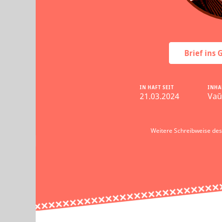
Brief ins
IN HAFT SEIT
INHA
21.03.2024
Vaŭ
Weitere Schreibweise d