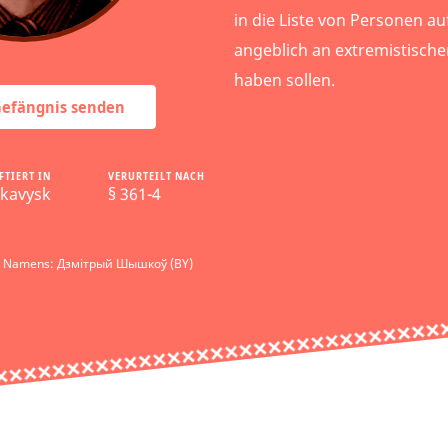
in die Liste von Personen a
angeblich an extremistischen
haben sollen.
 Gefängnis senden
FTIERT IN
VERURTEILT NACH
kavysk
§ 361-4
es Namens: Дзмітрый Шышкоў (BY)