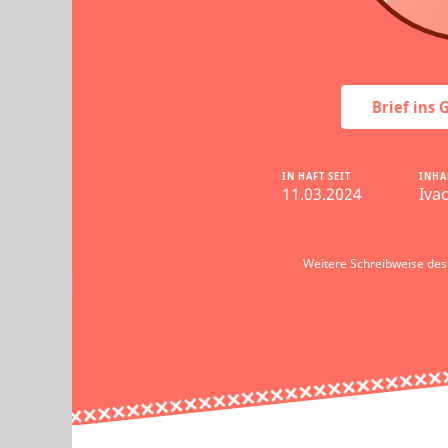
Brief ins
IN HAFT SEIT
INHA
11.03.2024
Iva
Weitere Schreibweise de