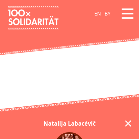
EN
BY
Natallja Labacėvič