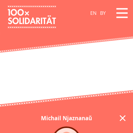
EN
BY
Michail Njaznanaŭ