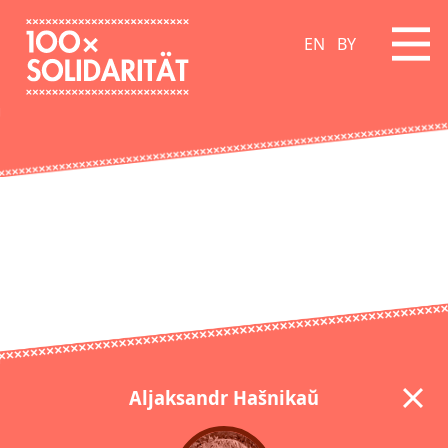
EN
BY
Aljaksandr Hašnikaŭ