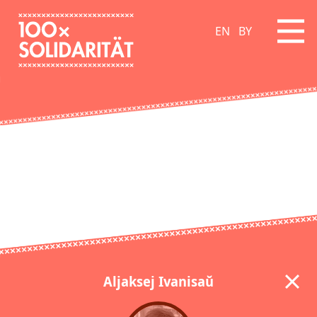
EN
BY
Aljaksej Ivanisaŭ