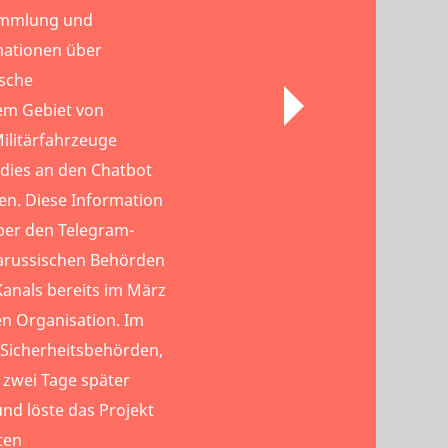
Sammlung und
mationen über
ische
m Gebiet von
ilitärfahrzeuge
 dies an den Chatbot
en. Diese Information
er den Telegram-
elarussischen Behörden
Kanals bereits im März
en Organisation. Im
 Sicherheitsbehörden,
 zwei Tage später
nd löste das Projekt
ten