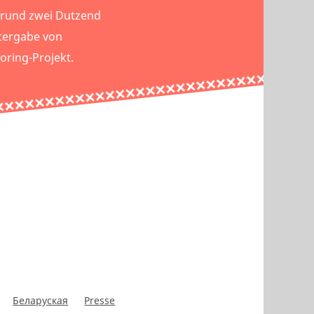
 rund zwei Dutzend
tergabe von
oring-Projekt.
Беларуская
Presse