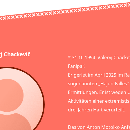
yj Chackevič
* 31.10.1994. Valeryj Chack
Fanipalʹ.
Er geriet im April 2025 im 
sogenannten „Hajun-Falles“ 
Ermittlungen. Er ist wegen
Aktivitäten einer extremist
drei Jahren Haft verurteilt.
Das von Anton Motolko Anf