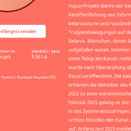
Hajun-Projekt diente der 
Veröffentlichung von Infor
belarussische und russländ
 Gefängnis senden
Truppenbewegungen auf de
Belarus. Menschen, denen M
aufgefallen waren, konnten
FTIERT IN
VERURTEILT NACH
rujsk
§ 361-4
eines Telegram-Kanals meld
wurde nach Überprüfung üb
Kanal veröffentlicht. Die b
s Namens: Валерый Хацкевіч (BY)
erklärten die Betreiber des 
2022 zu einer extremistisch
Februar 2025 gelang es den
in das System einzudringen,
schloss Motolko den Kanal u
auf. Anfang Juni 2025 melde