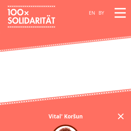
EN
BY
Vital' Koršun