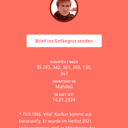
Brief ins Gefängnis senden
VERURTEILT NACH
§§ 293, 342, 361, 365, 130,
367
INHAFTIERT IN
Mahileŭ
IN HAFT SEIT
16.01.2024
* 15.9.1986. Vital' Koršun kommt aus
Baranavičy. Er wurde im Herbst 2021
festgenommen, weil er Mitarbeiter der