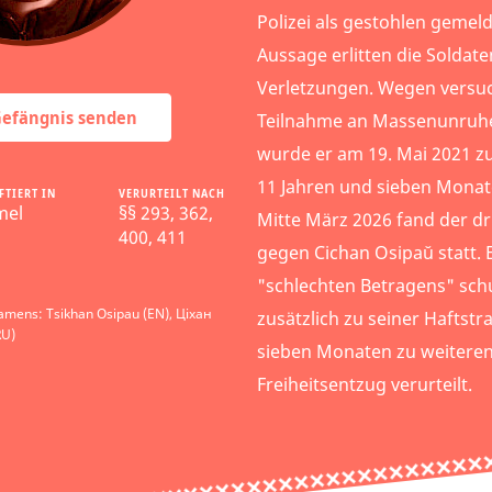
Polizei als gestohlen gemel
Aussage erlitten die Soldate
Verletzungen. Wegen versu
 Gefängnis senden
Teilnahme an Massenunruh
wurde er am 19. Mai 2021 zu
11 Jahren und sieben Monate
FTIERT IN
VERURTEILT NACH
mel
§§ 293, 362,
Mitte März 2026 fand der dr
400, 411
gegen Cichan Osipaŭ statt.
"schlechten Betragens" sch
amens: Tsikhan Osipau (EN), Ціхан
zusätzlich zu seiner Haftstr
RU)
sieben Monaten zu weiteren
Freiheitsentzug verurteilt.