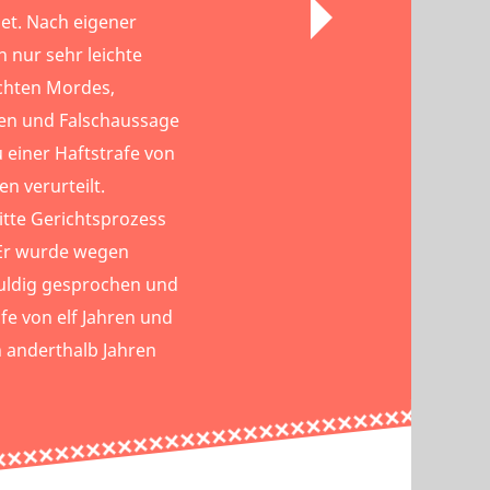
det. Nach eigener
n nur sehr leichte
chten Mordes,
en und Falschaussage
 einer Haftstrafe von
n verurteilt.
itte Gerichtsprozess
 Er wurde wegen
uldig gesprochen und
afe von elf Jahren und
 anderthalb Jahren