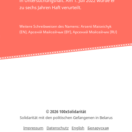
in Untersuchungshaft. Am 1. Juli 2022 wurde er
zu sechs Jahren Haft verurteilt.
Weitere Schreibweisen des Namens: Arsenii Maiseichyk
(EN), Арсеній Майсейчык (BY), Арсений Мойсейчик (RU)
© 2026 100xSolidarität
Solidarität mit den politischen Gefangenen in Belarus
Impressum
Datenschutz
English
Беларуская