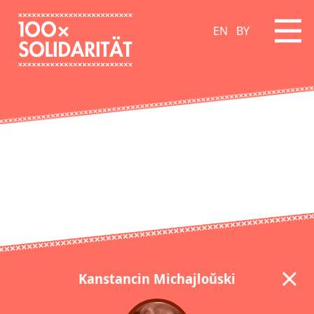
EN
BY
Kanstancin Michajloŭski