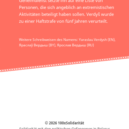
Geheimdienst setzte ihn auf eine Liste von
Personen, die sich angeblich an extremistischen
Aktivitäten beteiligt haben sollen. Verdyš wurde
zu einer Haftstrafe von fünf Jahren verurteilt.
Weitere Schreibweisen des Namens: Yaraslau Verdysh (EN),
Яраслаў Вердыш (BY), Ярослав Вердыш (RU)
© 2026 100xSolidarität
Solidarität mit den politischen Gefangenen in Belarus