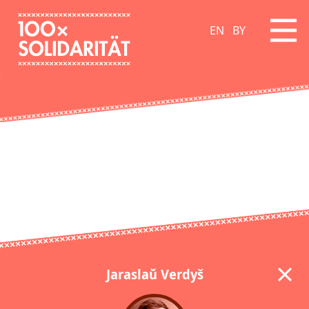
EN
BY
Jaraslaŭ Verdyš