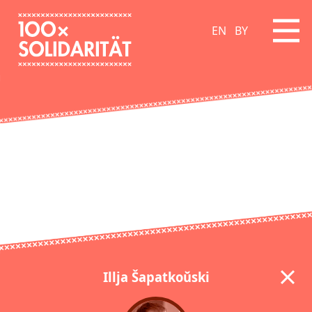
EN
BY
Illja Šapatkoŭski