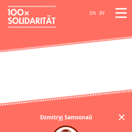
EN
BY
Dzmitryj Samsonaŭ