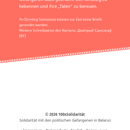
bekennen und ihre „Taten“ zu bereuen.
An Dzmitryj Samsonaŭ können zur Zeit keine Briefe
gesendet werden.
Weitere Schreibweise des Namens: Дзмітрый Самсонаў
(BY)
© 2026 100xSolidarität
Solidarität mit den politischen Gefangenen in Belarus