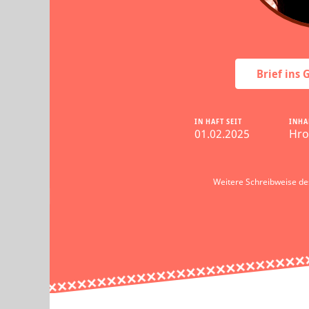
Brief ins
IN HAFT SEIT
INHA
01.02.2025
Hro
Weitere Schreibweise d