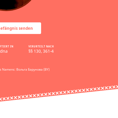
 Gefängnis senden
FTIERT IN
VERURTEILT NACH
dna
§§ 130, 361-4
es Namens: Вольга Барунова (BY)