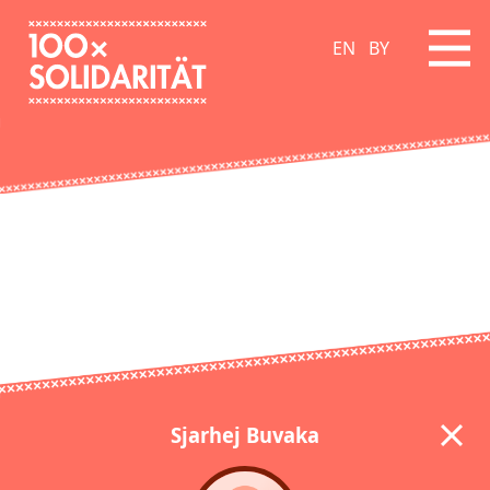
EN
BY
Sjarhej Buvaka