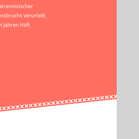
xtremistischer
nsbruchs verurteilt.
i Jahren Haft