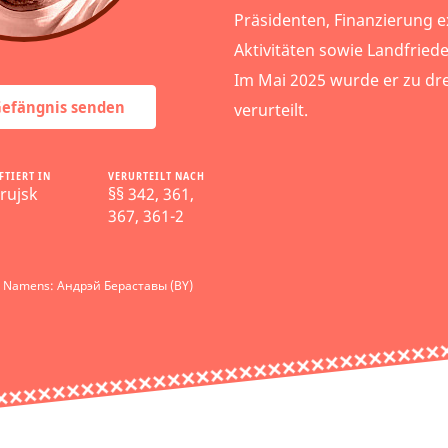
Präsidenten, Finanzierung e
Aktivitäten sowie Landfriede
Im Mai 2025 wurde er zu dre
 Gefängnis senden
verurteilt.
FTIERT IN
VERURTEILT NACH
rujsk
§§ 342, 361,
367, 361-2
s Namens: Андрэй Бераставы (BY)