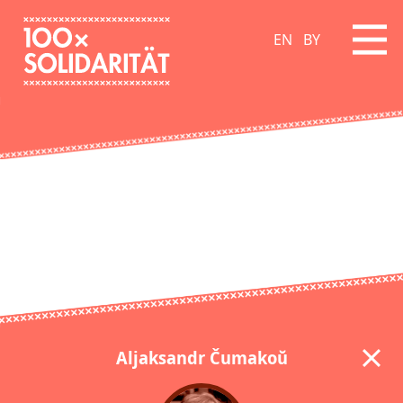
EN
BY
Aljaksandr Čumakoŭ