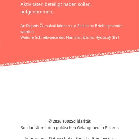
Aktivitäten beteiligt haben sollen,
aufgenommen.
An Dzjanis Čumakoŭ können zur Zeit keine Briefe gesendet
werden.
Weitere Schreibweise des Namens: Дзяніс Чумакоў (BY)
© 2026 100xSolidarität
Solidarität mit den politischen Gefangenen in Belarus
Impressum
Datenschutz
English
Беларуская