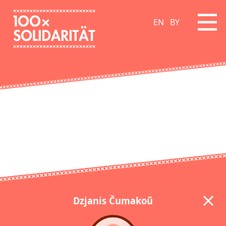
EN
BY
Dzjanis Čumakoŭ