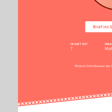
Brief ins
IN HAFT SEIT
INHA
?
Mah
Weitere Schreibweise des 