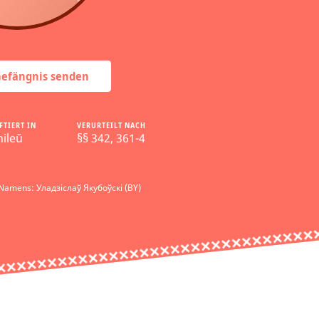
 Gefängnis senden
FTIERT IN
VERURTEILT NACH
ileŭ
§§ 342, 361-4
Namens: Уладзіслаў Якубоўскі (BY)