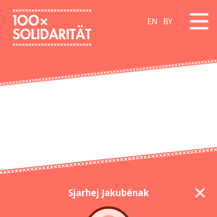
EN
BY
Sjarhej Jakubёnak