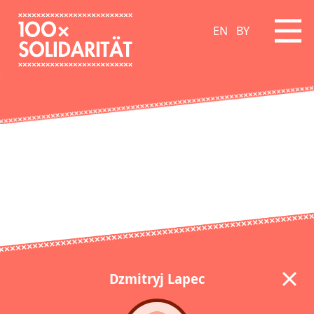
EN
BY
Dzmitryj Lapec