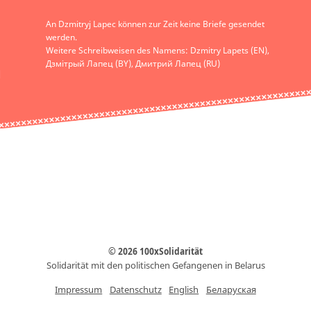
An Dzmitryj Lapec können zur Zeit keine Briefe gesendet
werden.
Weitere Schreibweisen des Namens: Dzmitry Lapets (EN),
Дзмітрый Лапец (BY), Дмитрий Лапец (RU)
© 2026 100xSolidarität
Solidarität mit den politischen Gefangenen in Belarus
Impressum
Datenschutz
English
Беларуская