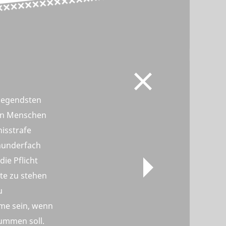
legendsten
en Menschen
isstrafe
 hunderfach
ie Pflicht
te zu stehen
u
mme sein, wenn
tummen soll.