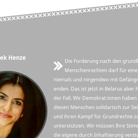
ek Henze
Die Forderung nach den grund
Menschenrechten darf für ein
niemals und nirgendwo mit Gefängn
enden. Das ist jetzt in Belarus aber
der Fall. Wir Demokrat:innen haben d
diesen Menschen solidarisch zur Sei
und ihren Kampf für Grundrechte z
unterstützen. Wir müssen Ihre Sti
die eigene durch Inhaftierung vers