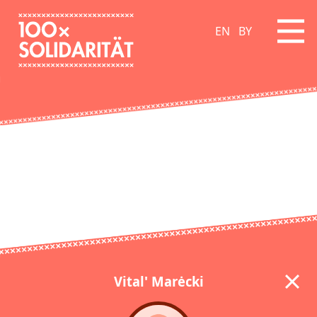
EN
BY
Vital' Marėcki