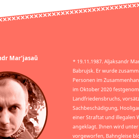
ndr Mar’jasaŭ
* 19.11.1987. Aljaksandr M
Babrujsk. Er wurde zusamme
Personen im Zusammenhang
im Oktober 2020 festgeno
Landfriedensbruchs, vorsätz
Sachbeschädigung, Hooliga
einer Straftat und illegalen
angeklagt. Ihnen wird unte
vorgeworfen, Bahngleise bl