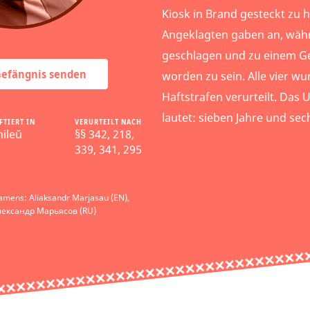
Kiosk in Brand gesteckt zu 
Angeklagten gaben an, wäh
geschlagen und zu einem 
 Gefängnis senden
worden zu sein. Alle vier w
Haftstrafen verurteilt. Das U
lautet: sieben Jahre und se
FTIERT IN
VERURTEILT NACH
ileŭ
§§ 342, 218,
339, 341, 295
amens: Aliaksandr Marjasau (EN),
лександр Марьясов (RU)