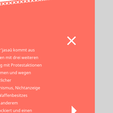
ar’jasaŭ kommt aus
n mit drei weiteren
 mit Protestaktionen
mmen und wegen
licher
nismus, Nichtanzeige
 Waffenbesitzes
r anderem
ockiert und einen