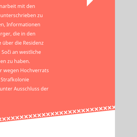
arbeit mit den
 unterschrieben zu
en, Informationen
rger, die in den
e über die Residenz
 Soči an westliche
en zu haben.
r wegen Hochverrats
 Strafkolonie
 unter Ausschluss der