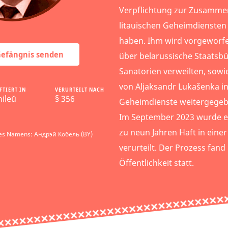
Verpflichtung zur Zusammen
litauischen Geheimdiensten
haben. Ihm wird vorgeworf
 Gefängnis senden
über belarussische Staatsbü
Sanatorien verweilten, sowi
von Aljaksandr Lukašenka in
FTIERT IN
VERURTEILT NACH
ileŭ
§ 356
Geheimdienste weitergegeb
Im September 2023 wurde e
zu neun Jahren Haft in einer
des Namens: Андрэй Кобель (BY)
verurteilt. Der Prozess fand
Öffentlichkeit statt.