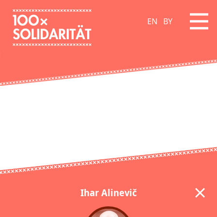
EN
BY
Ihar Alinevič