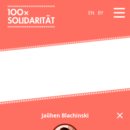
EN
BY
Jaŭhen Blachinski