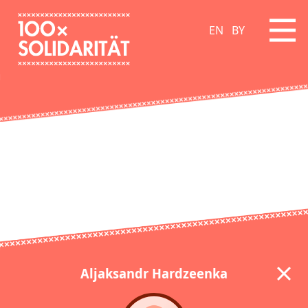
EN
BY
Aljaksandr Hardzeenka