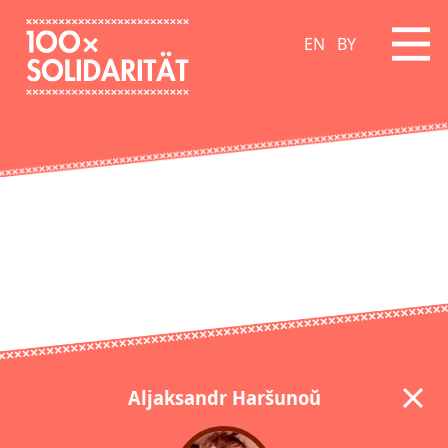
EN
BY
Aljaksandr Haršunoŭ