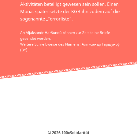
Aktivitäten beteiligt gewesen sein sollen. Einen
Monat später setzte der KGB ihn zudem auf die
sogenannte „Terrorliste“.
An Aljaksandr Haršunoŭ können zur Zeit keine Briefe
gesendet werden.
Weitere Schreibweise des Namens: Аляксандр Гаршуноў
(BY)
© 2026 100xSolidarität