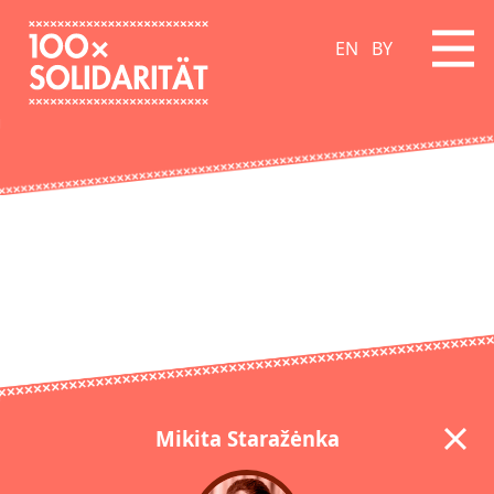
EN
BY
Mikita Staražėnka