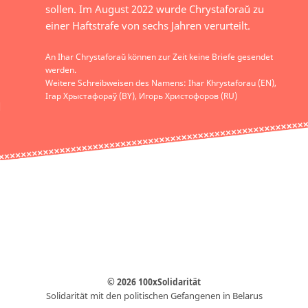
sollen. Im August 2022 wurde Chrystaforaŭ zu
einer Haftstrafe von sechs Jahren verurteilt.
An Ihar Chrystaforaŭ können zur Zeit keine Briefe gesendet
werden.
Weitere Schreibweisen des Namens: Ihar Khrystaforau (EN),
Ігар Хрыстафораў (BY), Игорь Христофоров (RU)
© 2026 100xSolidarität
Solidarität mit den politischen Gefangenen in Belarus