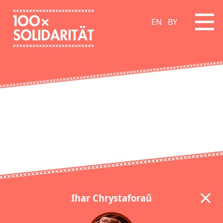
EN
BY
Ihar Chrystaforaŭ