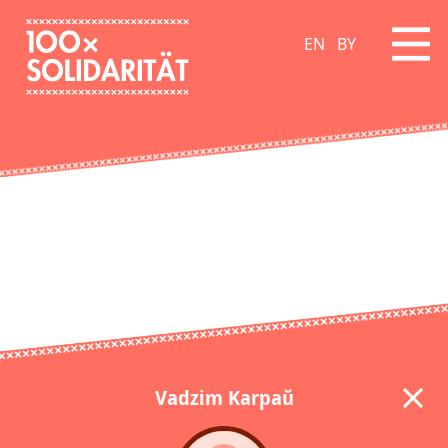
EN
BY
Vadzim Karpaŭ