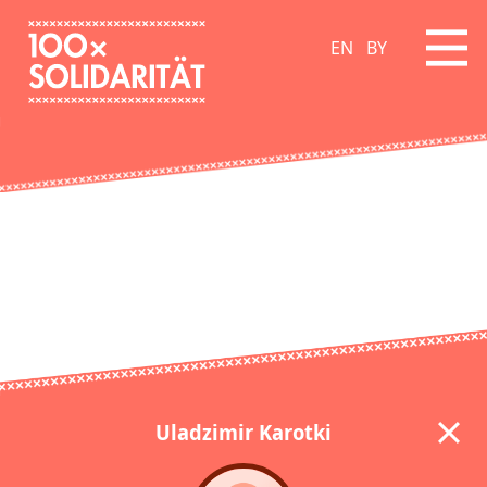
EN
BY
Uladzimir Karotki