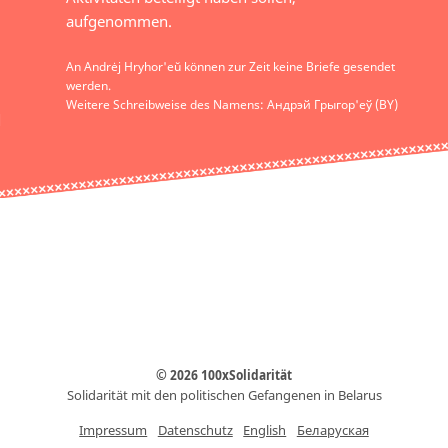
aufgenommen.
An Andrėj Hryhor'eŭ können zur Zeit keine Briefe gesendet
werden.
Weitere Schreibweise des Namens: Андрэй Грыгор'еў (BY)
© 2026 100xSolidarität
Solidarität mit den politischen Gefangenen in Belarus
Impressum
Datenschutz
English
Беларуская