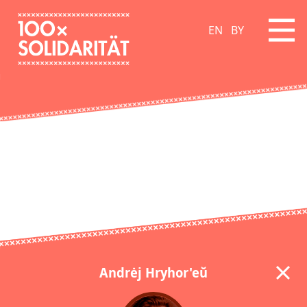
EN
BY
Andrėj Hryhor'eŭ