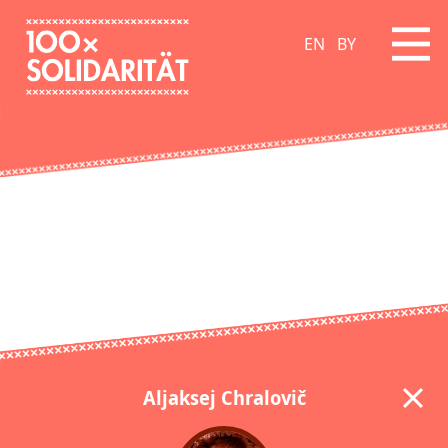
EN
BY
Aljaksej Chralovič